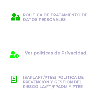
POLITICA DE TRATAMIENTO DE
DATOS PERSONALES
Protegemos su información con el máximo
cuidado y transparencia. Conozca cómo
gestionamos sus datos personales.
Ver políticas de Privacidad.
(SARLAFT/PTEE) POLITICA DE
PREVENCIÓN Y GESTIÓN DEL
RIESGO LA/FT/FPADM Y PTEE
Previene y controla los riesgos de
LA/FT/FPADM y PTEE, promoviendo la