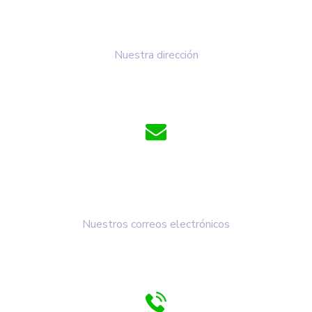
Km 1 Vía Duitama - Paipa
Nuestra dirección
cdalaperla@cdalaperla.com
comunicaciones@cdalaperla.com
Nuestros correos electrónicos