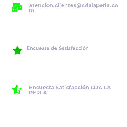
atencion.clientes@cdalaperla.co
m
Encuesta de Satisfacción
Su opinión es fundamental para seguir
mejorando. Le invitamos a compartir su
experiencia y comentarios.
Encuesta Satisfacción CDA LA
PERLA