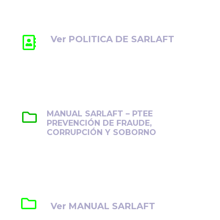
ética, la transparencia y el cumplimiento
normativo.
Ver POLITICA DE SARLAFT
MANUAL SARLAFT – PTEE
PREVENCIÓN DE FRAUDE,
CORRUPCIÓN Y SOBORNO
Establece lineamientos para prevenir,
detectar y gestionar el fraude, la corrupción
y el soborno en la organización.
Ver MANUAL SARLAFT