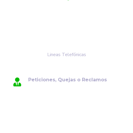
+57 3118548379
+57 3204047698
+57 3133561471
+57 3142254680
Lineas Telefónicas
Peticiones, Quejas o Reclamos
Para su comodidad, ponemos a su
disposición el canal de atención de
Peticiones, Quejas y Reclamos (PQR). Por
favor, envíe su solicitud al siguiente correo
electrónico: