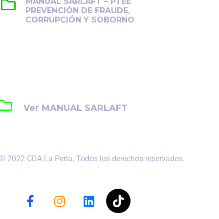
MANUAL SARLAFT – PTEE
PREVENCIÓN DE FRAUDE,
CORRUPCIÓN Y SOBORNO
Establece lineamientos para
prevenir, detectar y gestionar el
fraude, la corrupción y el soborno en
la organización.
Ver MANUAL SARLAFT
 © 2022 CDA La Perla. Todos los derechos reservados.