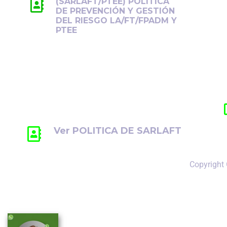
(SARLAFT/PTEE) POLITICA
DE PREVENCIÓN Y GESTIÓN
DEL RIESGO LA/FT/FPADM Y
PTEE
Previene y controla los riesgos de
LA/FT/FPADM y PTEE,
promoviendo la ética, la
transparencia y el cumplimiento
normativo.
Ver POLITICA DE SARLAFT
Copyright