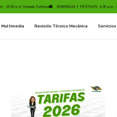
 - 10:00 p.m Jornada Continua
DOMINGOS Y FESTIVOS: 6:00 a.m - 
Multimedia
Revisión Técnico Mecánica
Servicios