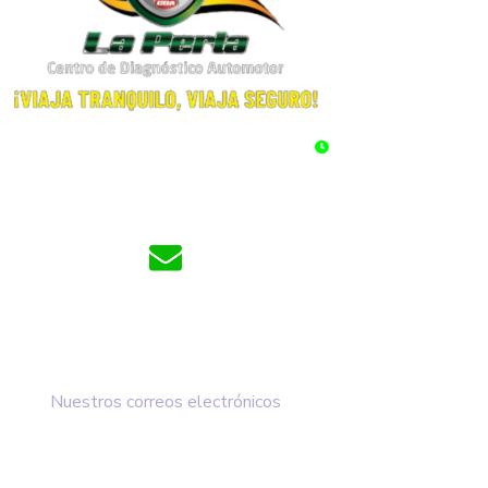
BADO: 6:00 am - 10:00 pm Jornada Continua
DOMINGOS Y FESTIV
cdalaperla@cdalaperla.com
comunicaciones@cdalaperla.com
Nuestros correos electrónicos