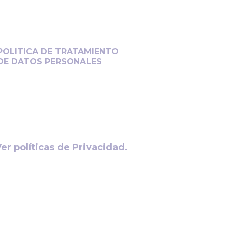
POLITICA DE TRATAMIENTO
DE DATOS PERSONALES
Protegemos su información con el
máximo cuidado y transparencia.
Conozca cómo gestionamos sus
datos personales.
er políticas de Privacidad.