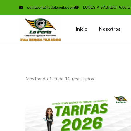
cdalaperla@cdalaperla.com
LUNES A SÁBADO: 6:00 a.m
Inicio
Nosotros
Mostrando 1–9 de 10 resultados