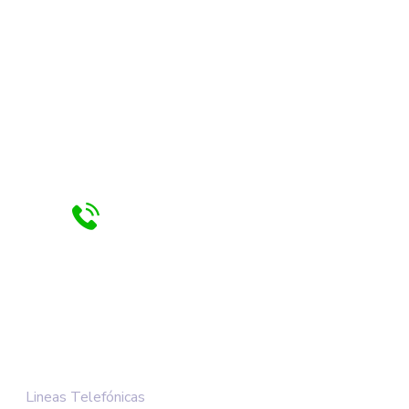
OS: 6:00 am - 2:00 pm
+57 3118548379
+57 3204047698
+57 3133561471
+57 3142254680
Lineas Telefónicas