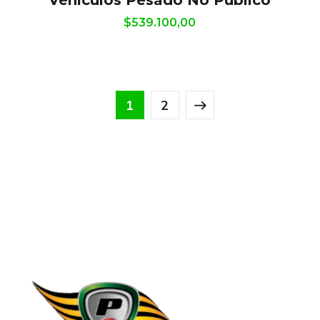
Vehículos Pesado No Público
$
539.100,00
1
2