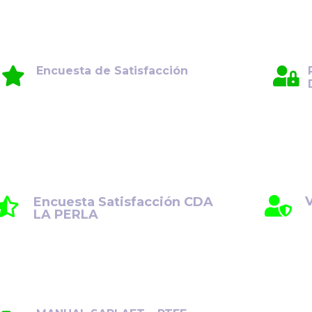
Encuesta de Satisfacción
Su opinión es fundamental para
seguir mejorando. Le invitamos a
compartir su experiencia y
comentarios.
V
Encuesta Satisfacción CDA
LA PERLA