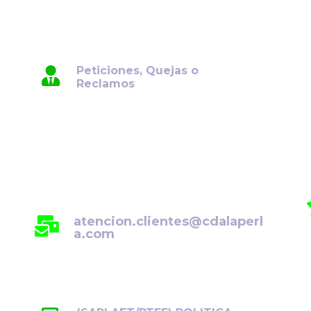
Peticiones, Quejas o
Reclamos
Para su comodidad, ponemos a su
disposición el canal de atención de
Peticiones, Quejas y Reclamos
(PQR). Por favor, envíe su solicitud
al siguiente correo electrónico:
atencion.clientes@cdalaperl
a.com