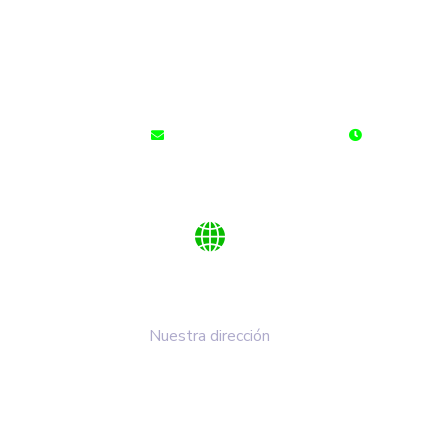
cdalaperla@cdalaperla.com
LUNES A SÁ
Km 1 Vía Duitama - Paipa
Nuestra dirección