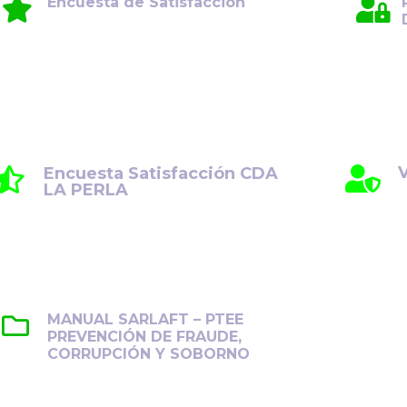
Encuesta de Satisfacción
Su opinión es fundamental para
seguir mejorando. Le invitamos a
compartir su experiencia y
comentarios.
V
Encuesta Satisfacción CDA
LA PERLA
MANUAL SARLAFT – PTEE
PREVENCIÓN DE FRAUDE,
CORRUPCIÓN Y SOBORNO
Establece lineamientos para