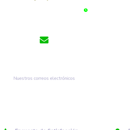
BADO: 6:00 am - 10:00 pm Jornada Continua
DOMINGOS Y FESTIV
cdalaperla@cdalaperla.com
comunicaciones@cdalaperla.com
Nuestros correos electrónicos