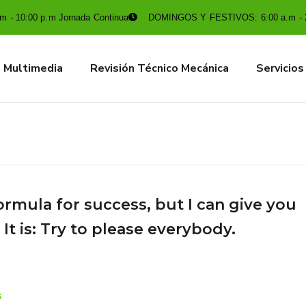
 - 10:00 p.m Jornada Continua
DOMINGOS Y FESTIVOS: 6:00 a.m - 
Multimedia
Revisión Técnico Mecánica
Servicios
ormula for success, but I can give you
 It is: Try to please everybody.
s