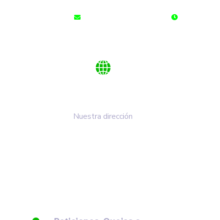
cdalaperla@cdalaperla.com
LUNES A SÁ
Km 1 Vía Duitama - Paipa
Nuestra dirección