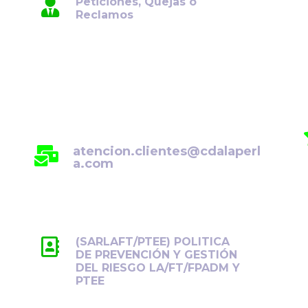
Peticiones, Quejas o
Reclamos
Para su comodidad, ponemos a su
disposición el canal de atención de
Peticiones, Quejas y Reclamos
(PQR). Por favor, envíe su solicitud
al siguiente correo electrónico:
atencion.clientes@cdalaperl
a.com
(SARLAFT/PTEE) POLITICA
DE PREVENCIÓN Y GESTIÓN
DEL RIESGO LA/FT/FPADM Y
PTEE
Previene y controla los riesgos de