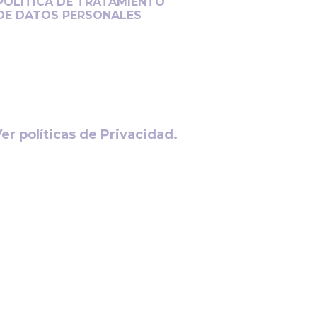
POLITICA DE TRATAMIENTO
DE DATOS PERSONALES
Protegemos su información con el
máximo cuidado y transparencia.
Conozca cómo gestionamos sus
datos personales.
er políticas de Privacidad.