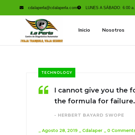
cdalaperla@cdalaperla.com
LUNES A SÁBADO: 6:00 a.m
Inicio
Nosotros
TECHNOLOGY
I cannot give you the f
the formula for failure.
- HERBERT BAYARD SWOPE
_
Agosto 28, 2019
_
Cdalaper
_
0 Comment