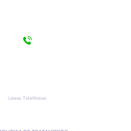
OS: 6:00 am - 2:00 pm
+57 3118548379
+57 3204047698
+57 3133561471
+57 3142254680
Lineas Telefónicas