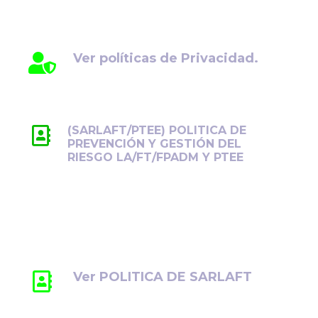
cuidado y transparencia. Conozca cómo
gestionamos sus datos personales.
Ver políticas de Privacidad.
(SARLAFT/PTEE) POLITICA DE
PREVENCIÓN Y GESTIÓN DEL
RIESGO LA/FT/FPADM Y PTEE
Previene y controla los riesgos de
LA/FT/FPADM y PTEE, promoviendo la
ética, la transparencia y el cumplimiento
normativo.
Ver POLITICA DE SARLAFT