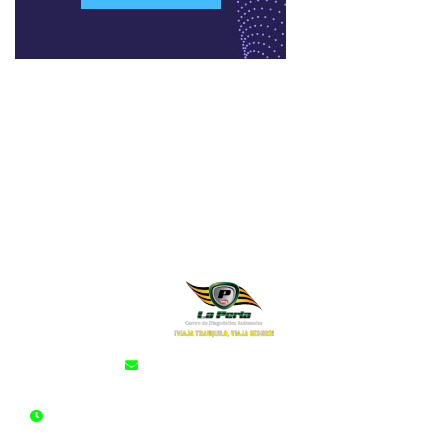
cdalaperla@cdalaperla.com
LUNES A SÁBADO: 6:00 am - 10:00 pm Jornada Continua