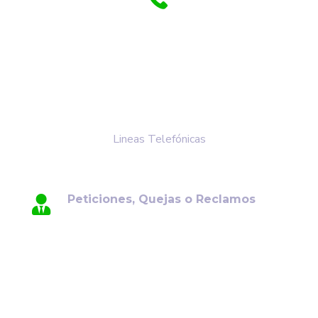
+57 3118548379
+57 3204047698
+57 3133561471
+57 3142254680
Lineas Telefónicas
Peticiones, Quejas o Reclamos
Para su comodidad, ponemos a su
disposición el canal de atención de
Peticiones, Quejas y Reclamos (PQR). Por
favor, envíe su solicitud al siguiente correo
electrónico: