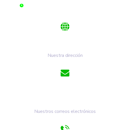
DOMINGOS Y FESTIVOS: 6:00 am - 2:00 pm
Km 1 Vía Duitama - Paipa
Nuestra dirección
cdalaperla@cdalaperla.com
comunicaciones@cdalaperla.com
Nuestros correos electrónicos