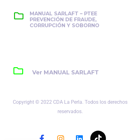
MANUAL SARLAFT – PTEE
PREVENCIÓN DE FRAUDE,
CORRUPCIÓN Y SOBORNO
Establece lineamientos para prevenir,
detectar y gestionar el fraude, la corrupción
y el soborno en la organización.
Ver MANUAL SARLAFT
Copyright © 2022 CDA La Perla. Todos los derechos
reservados.