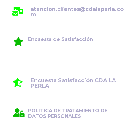
atencion.clientes@cdalaperla.co
m
Encuesta de Satisfacción
Su opinión es fundamental para seguir
mejorando. Le invitamos a compartir su
experiencia y comentarios.
Encuesta Satisfacción CDA LA
PERLA
POLITICA DE TRATAMIENTO DE
DATOS PERSONALES
Protegemos su información con el máximo